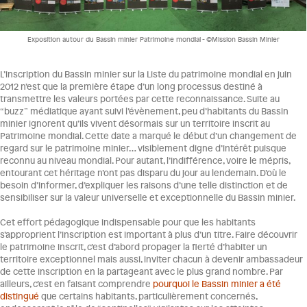
Exposition autour du Bassin minier Patrimoine mondial - ©Mission Bassin Minier
L’inscription du Bassin minier sur la Liste du patrimoine mondial en juin
2012 n’est que la première étape d’un long processus destiné à
transmettre les valeurs portées par cette reconnaissance. Suite au
“buzz” médiatique ayant suivi l’évènement, peu d’habitants du Bassin
minier ignorent qu’ils vivent désormais sur un territoire inscrit au
Patrimoine mondial. Cette date a marqué le début d’un changement de
regard sur le patrimoine minier… visiblement digne d’intérêt puisque
reconnu au niveau mondial. Pour autant, l’indifférence, voire le mépris,
entourant cet héritage n’ont pas disparu du jour au lendemain. D’où le
besoin d’informer, d’expliquer les raisons d’une telle distinction et de
sensibiliser sur la valeur universelle et exceptionnelle du Bassin minier.
Cet effort pédagogique indispensable pour que les habitants
s’approprient l’inscription est important à plus d’un titre. Faire découvrir
le patrimoine inscrit, c’est d’abord propager la fierté d’habiter un
territoire exceptionnel mais aussi, inviter chacun à devenir ambassadeur
de cette inscription en la partageant avec le plus grand nombre. Par
ailleurs, c’est en faisant comprendre
pourquoi le Bassin minier a été
distingué
que certains habitants, particulièrement concernés,