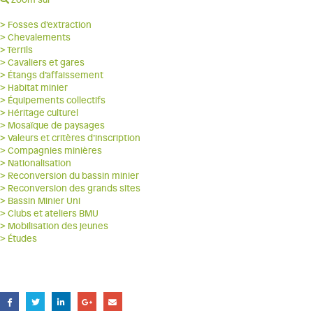
> Fosses d’extraction
> Chevalements
> Terrils
> Cavaliers et gares
> Étangs d’affaissement
> Habitat minier
> Équipements collectifs
> Héritage culturel
> Mosaïque de paysages
> Valeurs et critères d’inscription
> Compagnies minières
> Nationalisation
> Reconversion du bassin minier
> Reconversion des grands sites
> Bassin Minier Uni
> Clubs et ateliers BMU
> Mobilisation des jeunes
> Études