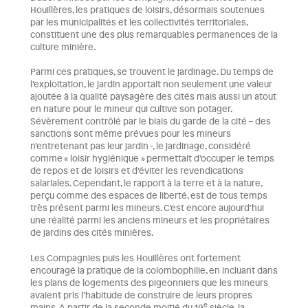
Houillères, les pratiques de loisirs, désormais soutenues
par les municipalités et les collectivités territoriales,
constituent une des plus remarquables permanences de la
culture minière.
Parmi ces pratiques, se trouvent le jardinage. Du temps de
l’exploitation, le jardin apportait non seulement une valeur
ajoutée à la qualité paysagère des cités mais aussi un atout
en nature pour le mineur qui cultive son potager.
Sévèrement contrôlé par le biais du garde de la cité – des
sanctions sont même prévues pour les mineurs
n’entretenant pas leur jardin -, le jardinage, considéré
comme « loisir hygiénique » permettait d’occuper le temps
de repos et de loisirs et d’éviter les revendications
salariales. Cependant, le rapport à la terre et à la nature,
perçu comme des espaces de liberté, est de tous temps
très présent parmi les mineurs. C’est encore aujourd’hui
une réalité parmi les anciens mineurs et les propriétaires
de jardins des cités minières.
Les Compagnies puis les Houillères ont fortement
encouragé la pratique de la colombophilie, en incluant dans
les plans de logements des pigeonniers que les mineurs
avaient pris l’habitude de construire de leurs propres
e
mains. A partir de la seconde moitié du 19
siècle, la