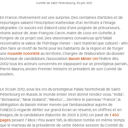
Comité de Saint Petersbourg, 30 juin 2012
En France, l’évènement est une surprise. Des centaines d’articles et de
reportages saluent l’inscription inattendue d’un territoire à l’image
dégradée. Ce succès est d’abord celui d’une poignée de précurseurs,
réunis autour de Jean-François Caron, maire de Loos-en-Gohelle, à
l’origine de ce projet osé. Des visionnaires convaincus qu’il fallait
reconnaître la valeur de l’héritage minier – tant matériel que culturel – afin
d’en faire un motif de fierté pour les habitants de la région et de forger
une
nouvelle notoriété
au territoire. Chargée de l’élaboration du dossier
technique de candidature, l’association
Bassin Minier Uni
fédère dès
2002 tous les acteurs concernés en s’appuyant sur un prestigieux parrain,
Pierre Mauroy, ancien Premier ministre et président de son Comité de
soutien.
Le 30 juin 2012, sous les ors du prestigieux Palais Tavritcheski de Saint-
Péterbourg en Russie, le monde entier s’est donné rendez-vous. “India”,
“Botswana”, “New Zealand”, “Mexico”… Derrière le panneau “France”, la
délégation du Bassin minier menée par l’ambassadeur auprès de
l’UNESCO regarde défiler sur grand écran un résumé, en chiffres et en
images, de la candidature élaborée de 2003 à 2010. Un pavé de
1 450
pages
pesant 7 kilos ! Peu avant 19h, la décision tombe en même temps
que le marteau de la présidente de cette 36ème session du Comité du