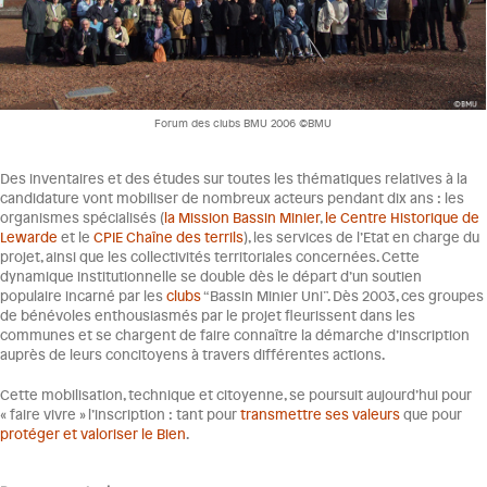
Forum des clubs BMU 2006 ©BMU
Des inventaires et des études sur toutes les thématiques relatives à la
candidature vont mobiliser de nombreux acteurs pendant dix ans : les
organismes spécialisés (
la Mission Bassin Minier
,
le Centre Historique de
Lewarde
et le
CPIE Chaîne des terrils
), les services de l’Etat en charge du
projet, ainsi que les collectivités territoriales concernées. Cette
dynamique institutionnelle se double dès le départ d’un soutien
populaire incarné par les
clubs
“Bassin Minier Uni”. Dès 2003, ces groupes
de bénévoles enthousiasmés par le projet fleurissent dans les
communes et se chargent de faire connaître la démarche d’inscription
auprès de leurs concitoyens à travers différentes actions.
Cette mobilisation, technique et citoyenne, se poursuit aujourd’hui pour
« faire vivre » l’inscription : tant pour
transmettre ses valeurs
que pour
protéger et valoriser le Bien
.