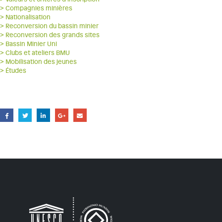
> Compagnies minières
> Nationalisation
> Reconversion du bassin minier
> Reconversion des grands sites
> Bassin Minier Uni
> Clubs et ateliers BMU
> Mobilisation des jeunes
> Études