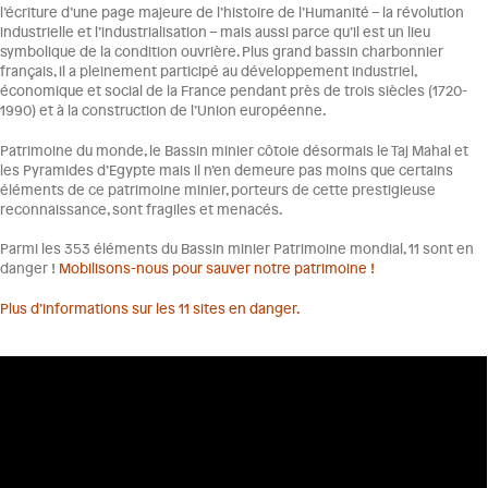
l’écriture d’une page majeure de l’histoire de l’Humanité – la révolution
industrielle et l’industrialisation – mais aussi parce qu’il est un lieu
symbolique de la condition ouvrière. Plus grand bassin charbonnier
français, il a pleinement participé au développement industriel,
économique et social de la France pendant près de trois siècles (1720-
1990) et à la construction de l’Union européenne.
Patrimoine du monde, le Bassin minier côtoie désormais le Taj Mahal et
les Pyramides d’Egypte mais il n’en demeure pas moins que certains
éléments de ce patrimoine minier, porteurs de cette prestigieuse
reconnaissance, sont fragiles et menacés.
Parmi les 353 éléments du Bassin minier Patrimoine mondial, 11 sont en
danger !
Mobilisons-nous pour sauver notre patrimoine !
Plus d’informations sur les 11 sites en danger.