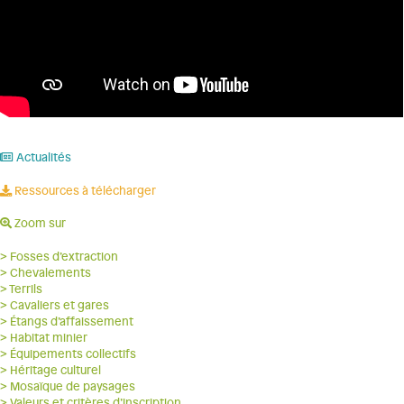
Actualités
Ressources à télécharger
Zoom sur
> Fosses d’extraction
> Chevalements
> Terrils
> Cavaliers et gares
> Étangs d’affaissement
> Habitat minier
> Équipements collectifs
> Héritage culturel
> Mosaïque de paysages
> Valeurs et critères d’inscription