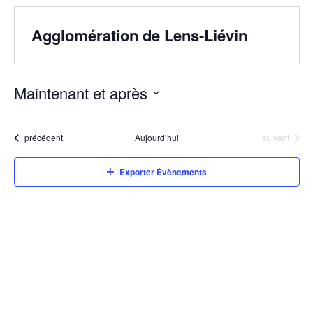
Agglomération de Lens-Liévin
Maintenant et après
Sélectionnez
une
date.
Évènements
Évènements
précédent
Aujourd’hui
suivant
Exporter Évènements