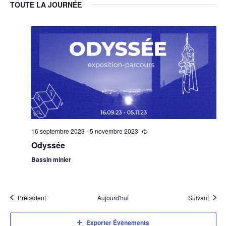
naviga
TOUTE LA JOURNÉE
év
de
vues
Évène
16 septembre 2023
-
5 novembre 2023
Odyssée
Bassin minier
Précédent
Aujourd'hui
Suivant
Exporter Évènements