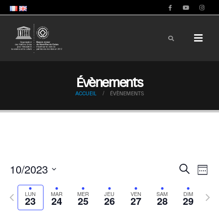
Évènements
ACCUEIL
ÉVÈNEMENTS
10/2023
Recherche
Nav
Reche
Semai
Sélectionnez
de
la
Semaine
Sema
LUN
MAR
MER
JEU
VEN
SAM
DIM
et
23
24
25
26
27
28
29
précédente
date
suiva
vu