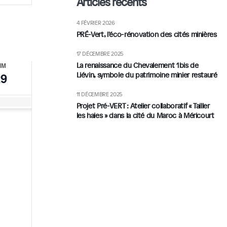
vues
Articles récents
évènement
4 FÉVRIER 2026
PRÉ-Vert, l’éco-rénovation des cités minières
17 DÉCEMBRE 2025
La renaissance du Chevalement 1bis de
IM
29
Liévin, symbole du patrimoine minier restauré
11 DÉCEMBRE 2025
Projet Pré-VERT : Atelier collaboratif « Tailler
les haies » dans la cité du Maroc à Méricourt