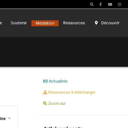
e
Soutenir
Ressources
Découvrir
Médiation
Actualités
Ressources à télécharger
Zoom sur
Navigation
de
ine