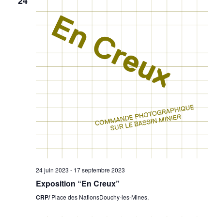
24
naviga
év
de
vues
Évène
24 juin 2023
-
17 septembre 2023
Exposition “En Creux”
CRP/
Place des NationsDouchy-les-Mines,