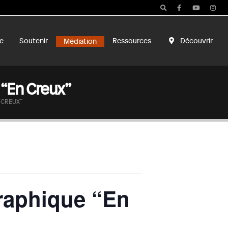
e
Soutenir
Ressources
Découvrir
Médiation
“En Creux”
 CREUX”
raphique “En