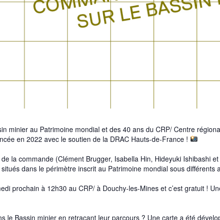
ssin minier au Patrimoine mondial et des 40 ans du
CRP/ Centre régiona
lancée en 2022 avec le soutien de la DRAC Hauts-de-France !
 de la commande (Clément Brugger, Isabella Hin, Hideyuki Ishibashi et Ap
itués dans le périmètre inscrit au Patrimoine mondial sous différents 
medi prochain à 12h30 au CRP/ à Douchy-les-Mines et c’est gratuit ! Une
s le Bassin minier en retraçant leur parcours ? Une carte a été dével