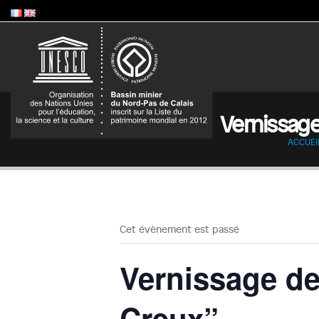
Vernissag
ACCUEI
Cet évènement est passé
Vernissage d
Creux”