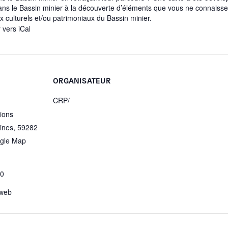
dans le Bassin minier à la découverte d’éléments que vous ne connaisse
x culturels et/ou patrimoniaux du Bassin minier.
 vers iCal
ORGANISATEUR
CRP/
ions
ines
,
59282
gle Map
50
 web