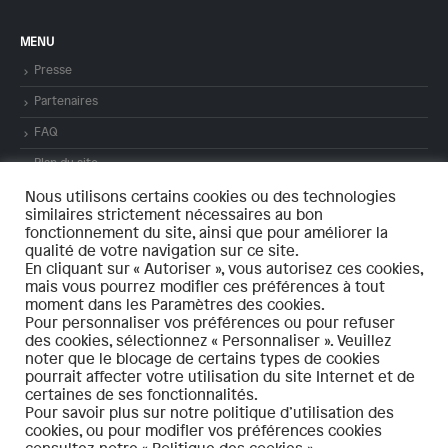
MENU
Presse
Partenaires
FAQ
Plan du site
Mentions légales
Nous utilisons certains cookies ou des technologies
similaires strictement nécessaires au bon
Contact
fonctionnement du site, ainsi que pour améliorer la
qualité de votre navigation sur ce site.
En cliquant sur « Autoriser », vous autorisez ces cookies,
mais vous pourrez modifier ces préférences à tout
moment dans les Paramètres des cookies.
Pour personnaliser vos préférences ou pour refuser
des cookies, sélectionnez « Personnaliser ». Veuillez
© 2021 – bassinminier-patrimoinemondial.org Tous droits réservés. – Réalisé
noter que le blocage de certains types de cookies
par
LINÉAL
pourrait affecter votre utilisation du site Internet et de
Politique de confidentialité
certaines de ses fonctionnalités.
Pour savoir plus sur notre politique d’utilisation des
cookies, ou pour modifier vos préférences cookies