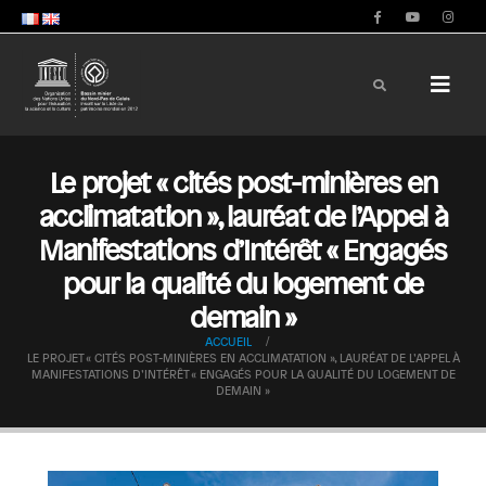
Le projet « cités post-minières en
acclimatation », lauréat de l’Appel à
Manifestations d’Intérêt « Engagés
pour la qualité du logement de
demain »
ACCUEIL
LE PROJET « CITÉS POST-MINIÈRES EN ACCLIMATATION », LAURÉAT DE L’APPEL À
MANIFESTATIONS D’INTÉRÊT « ENGAGÉS POUR LA QUALITÉ DU LOGEMENT DE
DEMAIN »