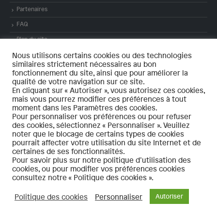
Partenaires
FAQ
Plan du site
Mentions légales
Nous utilisons certains cookies ou des technologies
similaires strictement nécessaires au bon
Contact
fonctionnement du site, ainsi que pour améliorer la
qualité de votre navigation sur ce site.
En cliquant sur « Autoriser », vous autorisez ces cookies,
mais vous pourrez modifier ces préférences à tout
moment dans les Paramètres des cookies.
Pour personnaliser vos préférences ou pour refuser
des cookies, sélectionnez « Personnaliser ». Veuillez
© 2021 – bassinminier-patrimoinemondial.org Tous droits réservés. – Réalisé
noter que le blocage de certains types de cookies
par
LINÉAL
pourrait affecter votre utilisation du site Internet et de
Politique de confidentialité
certaines de ses fonctionnalités.
Pour savoir plus sur notre politique d’utilisation des
cookies, ou pour modifier vos préférences cookies
consultez notre « Politique des cookies ».
Politique des cookies
Personnaliser
Autoriser