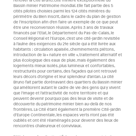
rénover la Cité Bruno, cité minière exceptionnelle du
Bassin minier Patrimoine mondial. Elle fait partie des 5
cités pilotes choisies parmi les 124 cités minières du
périmètre du Bien inscrit, dans le cadre du plan de gestion
de l’inscription afin d’en faire un exemple de ce que peut
être une reconversion réussie. Après 3 ans de travaux
financés par l’Etat, le Département du Pas-de-Calais, le
Conseil Régional et l’Europe, c’est une cité-jardin revisitée
à l’aulne des exigences du 21e siècle qui a été livrée aux
habitants : circulation apaisée, cheminements piétons,
introduction de la « nature en ville », traitement alternatif et
plus écologique des eaux de pluie, mais également des
logements mieux isolés, plus lumineux et confortables,
restructurés pour certains, des façades qui ont retrouvé
leurs décors d’origine et leur splendeur d’antan. La cité
Bruno fait partie dorénavant des quartiers du Bassin minier
qui améliorent autant le cadre de vie des gens qui y vivent
que l’image et l’attractivité de notre territoire et qui
peuvent devenir pourquoi pas des lieux de visite et de
découverte du patrimoine minier bien au-delà de nos
frontières. La Cité étant également la première Cité-jardin
d’Europe Continentale, les espaces verts n’ont pas été
oubliés et ont été réaménagés pour devenir des lieux de
rencontres chaleureux et conviviaux.