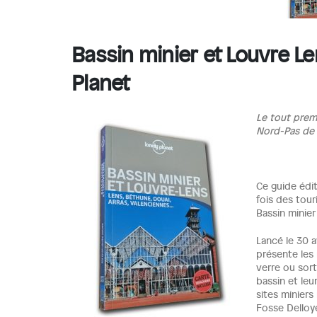
Bassin minier et Louvre Le
Planet
Le tout prem
Nord-Pas de C
Ce guide édit
fois des tour
Bassin minie
Lancé le 30 a
présente les 
verre ou sorti
bassin et leu
sites miniers
Fosse Delloy