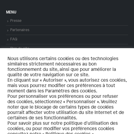
MENU
Presse
Partenaires
FAQ
Plan du site
Mentions légales
Nous utilisons certains cookies ou des technologies
similaires strictement nécessaires au bon
Contact
fonctionnement du site, ainsi que pour améliorer la
qualité de votre navigation sur ce site.
En cliquant sur « Autoriser », vous autorisez ces cookies,
mais vous pourrez modifier ces préférences à tout
moment dans les Paramètres des cookies.
Pour personnaliser vos préférences ou pour refuser
des cookies, sélectionnez « Personnaliser ». Veuillez
© 2021 – bassinminier-patrimoinemondial.org Tous droits réservés. – Réalisé
noter que le blocage de certains types de cookies
par
LINÉAL
pourrait affecter votre utilisation du site Internet et de
Politique de confidentialité
certaines de ses fonctionnalités.
Pour savoir plus sur notre politique d’utilisation des
cookies, ou pour modifier vos préférences cookies
consultez notre « Politique des cookies ».