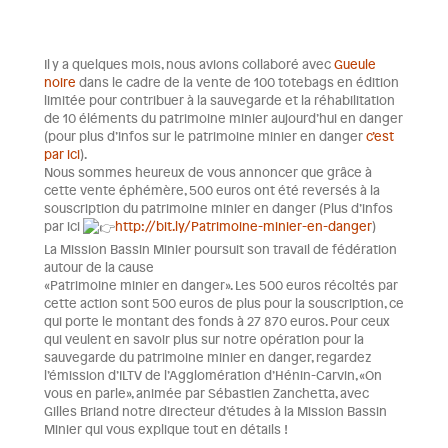
Il y a quelques mois, nous avions collaboré avec
Gueule
noire
dans le cadre de la vente de 100 totebags en édition
limitée pour contribuer à la sauvegarde et la réhabilitation
de 10 éléments du patrimoine minier aujourd’hui en danger
(pour plus d’infos sur le patrimoine minier en danger
c’est
par ici
).
Nous sommes heureux de vous annoncer que grâce à
cette vente éphémère, 500 euros ont été reversés à la
souscription du patrimoine minier en danger (Plus d’infos
par ici
http://bit.ly/Patrimoine-minier-en-danger
)
La Mission Bassin Minier poursuit son travail de fédération
autour de la cause
«Patrimoine minier en danger». Les 500 euros récoltés par
cette action sont 500 euros de plus pour la souscription, ce
qui porte le montant des fonds à 27 870 euros. Pour ceux
qui veulent en savoir plus sur notre opération pour la
sauvegarde du patrimoine minier en danger, regardez
l’émission d’ILTV de l’Agglomération d’Hénin-Carvin, «On
vous en parle», animée par Sébastien Zanchetta, avec
Gilles Briand notre directeur d’études à la Mission Bassin
Minier qui vous explique tout en détails !